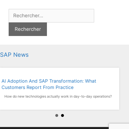
Rechercher :
SAP News
AI Adoption And SAP Transformation: What
Innov
Customers Report From Practice
Du S
How do new technologies actually work in day-to-day operations?
Cirq
not o